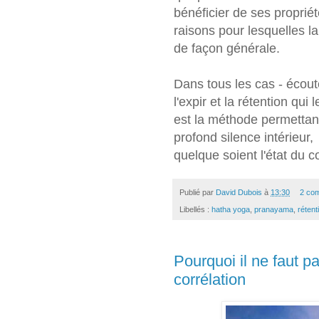
bénéficier de ses propriété
raisons pour lesquelles la
de façon générale.
Dans tous les cas - écoute
l'expir et la rétention qui
est la méthode permettant 
profond silence intérieur,
quelque soient l'état du co
Publié par
David Dubois
à
13:30
2 co
Libellés :
hatha yoga
,
pranayama
,
rétent
Pourquoi il ne faut p
corrélation