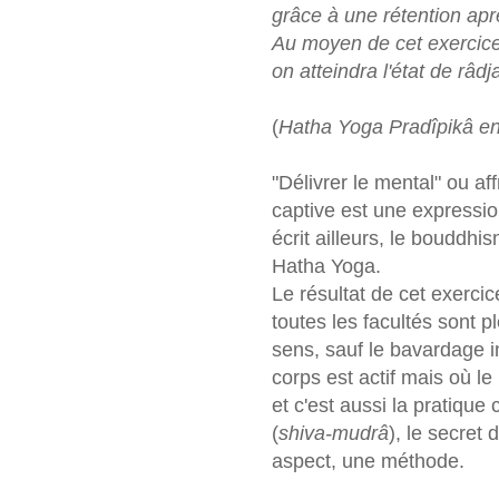
grâce à une rétention aprè
Au moyen de cet exercice
on atteindra l'état de râdj
(
Hatha Yoga Pradîpikâ en
"Délivrer le mental" ou aff
captive est une expressi
écrit ailleurs, le bouddhi
Hatha Yoga.
Le résultat de cet exercice
toutes les facultés sont p
sens, sauf le bavardage in
corps est actif mais où le
et c'est aussi la pratiqu
(
shiva-mudrâ
), le secret
aspect, une méthode.