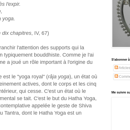
s l'expir.
,
a yoga.
 dix chapitres
, IV, 67)
ranchir l'attention des supports qui la
on typiquement bouddhiste. Comme je l'ai
S’abonner à
sme a joué un rôle important à l'origine du
Article
 est le "yoga royal" (
râja yoga
), un état où
Comme
leinement actives, dont le corps et les cinq
térieur, qui cesse. C'est un état où le
Me suivre su
 mental se tait. C'est le but du Hatha Yoga,
e contemplative appelée le geste de Shiva
 du Tantra, dont le Hatha Yoga est un