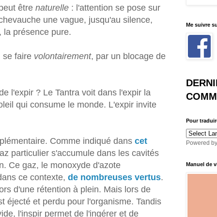
 peut être
naturelle
: l'attention se pose sur
 chevauche une vague, jusqu'au silence,
Me suivre s
e, la présence pure.
 se faire
volontairement
, par un blocage de
DERNI
de l'expir ? Le Tantra voit dans l'expir la
COMME
oleil qui consume le monde. L'expir invite
Pour traduir
upplémentaire. Comme indiqué dans
cet
Powered b
gaz particulier s'accumule dans les cavités
on. Ce gaz, le monoxyde d'azote
Manuel de vi
 dans ce contexte,
de nombreuses vertus
.
lors d'une rétention à plein. Mais lors de
 est éjecté et perdu pour l'organisme. Tandis
de, l'inspir permet de l'ingérer et de